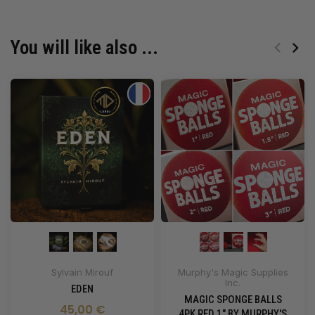
You will like also ...
Sylvain Mirouf
Murphy's Magic Supplies
Inc.
EDEN
MAGIC SPONGE BALLS
45,00 €
4PK RED 1" BY MURPHY'S