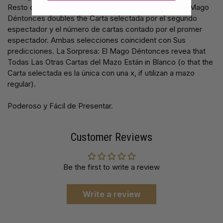
Resto del Mazo Encima de la Segunda predicción. El Mago
Déntonces doubles the Carta selectada por el segundo
espectador y el número de cartas contado por el promer
espectador. Ambas selecciones coincident con Sus
predicciones. La Sorpresa: El Mago Déntonces revea that
Todas Las Otras Cartas del Mazo Están in Blanco (o that the
Carta selectada es la única con una x, if utilizan a mazo
regular).
Poderoso y Fácil de Presentar.
Customer Reviews
Be the first to write a review
Write a review