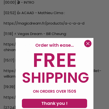
[00:00] 🎬 - INTRO
[02:52] 👍 ACAAD - Mathieu Cima :
https://magicdream.fr/products/a-c-a-a-d
[11:18] ⚡ Vegas Dream - Bill Cheung:
https://magicdream.fr/products/vegas-dream-
Order with ease...
FREE
chinam-leung-bill-cheung
[15:17] MATERIALIZER WALLET - william o'connell
SHIPPING
https://magicdream.fr/products/materializer-wallet-
william-oconnell
[19:39] MIRAGE BOX - DORY
ON ORDERS OVER 150$
https://magicdream.fr/products/mirage-1
Thank you !
[27:24] ⚡ PRICELESS - MICHEL HUOT