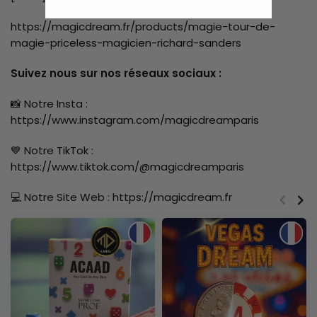
https://magicdream.fr/products/magie-tour-de-
magie-priceless-magicien-richard-sanders
Suivez nous sur nos réseaux sociaux :
📸 Notre Insta :
https://www.instagram.com/magicdreamparis
💙 Notre TikTok :
https://www.tiktok.com/@magicdreamparis
💻
Notre Site Web : https://magicdream.fr